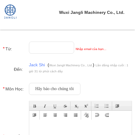
Wuxi Jangli Machinery Co., Ltd.
Từ:
Nhập email của bạn...
Jack Shi
(
)
Wuxi Jangli Machinery Co., Ltd.
Lân đăng nhập cuôi : 1
Đến:
giờ 31 từ phút cách đây
Môn Học: