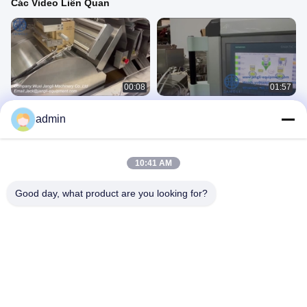
Các Video Liên Quan
00:08
01:57
Máy đóng nang mềm liền mạch
5000-100000 viên/giờ Máy đóng gói
admin
thương mại cho sản xuất hàng loạt
Softgel nhỏ 4 inch với tốc độ lấp đầy
4KW
Máy Nén Gilatin Mềm
Máy Nén Gilatin Mềm
September 10, 2025
May 07, 2025
10:41 AM
Good day, what product are you looking for?
00:11
00:22
Máy đóng gói Softgel JL250III
Máy làm mềm JL 250III Tăng gấp đôi
tốc độ sản xuất của bạn
Máy Nén Gilatin Mềm
Máy Nén Gilatin Mềm
September 22, 2025
June 03, 2026