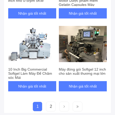
inch nhỏ 0-5rpm 5KW
Motor Dược phẩm mềm
Gelatin Capsules Máy
Nhận giá tốt nhất
Nhận giá tốt nhất
10 Inch Big Commercial
Máy đóng gói Softgel 12 inch
Softgel Làm Máy Để Chăm
cho sản xuất thương mại lớn
sóc Mái
Nhận giá tốt nhất
Nhận giá tốt nhất
1
2