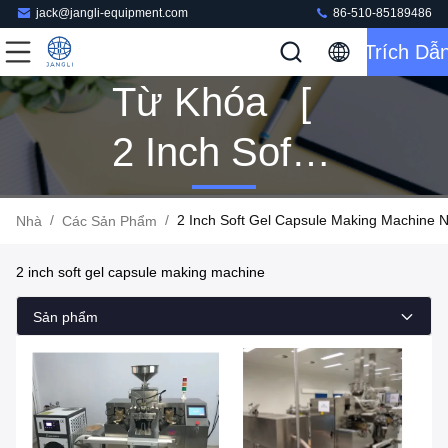
jack@jangli-equipment.com
86-510-85189486
Trích Dẫ
Từ Khóa [
2 Inch Soft
Gel Capsule
/
/
2 Inch Soft Gel Capsule Making Machine 
Nhà
Các Sản Phẩm
Making
2 inch soft gel capsule making machine
Machine ]
Sản phẩm
Trận Đấu
26 Các Sản