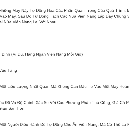
Những Máy Này Tự Động Hóa Các Phần Quan Trọng Của Quá Trình. 
 Vào Máy, Sau Đó Tự Động Tách Các Nửa Viên Nang,lấp Đầy Chúng V
Hai Nửa Viên Nang Lại Với Nhau.
 Bình (ví Dụ, Hàng Ngàn Viên Nang Mỗi Giờ)
Cầu Tăng
 Một Liều Lượng Nhất Quán Mà Không Cần Đầu Tư Vào Một Máy Hoà
ốc Độ Và Độ Chính Xác So Với Các Phương Pháp Thủ Công, Giá Cả P
 Gian Sàn Hơn.
 Một Người Điều Hành Để Tự Động Cho Ăn Viên Nang, Mà Có Thể Là M