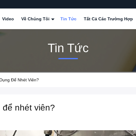
Video
Về Chúng Tôi
Tin Tức
Tất Cả Các Trường Hợp
Tin Tức
 Dụng Để Nhét Viên?
 để nhét viên?