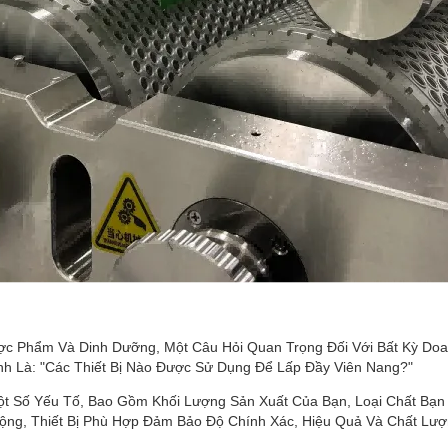
c Phẩm Và Dinh Dưỡng, Một Câu Hỏi Quan Trọng Đối Với Bất Kỳ D
 Là: "Các Thiết Bị Nào Được Sử Dụng Để Lấp Đầy Viên Nang?"
ột Số Yếu Tố, Bao Gồm Khối Lượng Sản Xuất Của Bạn, Loại Chất Bạn
ng, Thiết Bị Phù Hợp Đảm Bảo Độ Chính Xác, Hiệu Quả Và Chất Lư