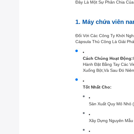
Đây Là Một Sự Phân Chia Của
1. Máy chứa viên na
Đối Với Các Công Ty Khởi Ngh
Cápsula Thủ Công Là Giải Ph
Cách Chúng Hoạt Động:
Hành Đặt Bằng Tay Các V
Xuống Bột,và Sau Đó Niê
Tốt Nhất Cho:
Sản Xuất Quy Mô Nhỏ (v
Xây Dựng Nguyên Mẫu