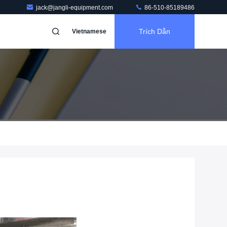
jack@jangli-equipment.com
86-510-85189486
Trích Dẫn
Vietnamese