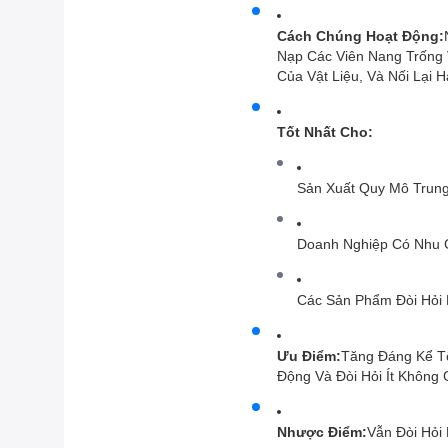
Cách Chúng Hoạt Động:
Nạp Các Viên Nang Trống
Của Vật Liệu, Và Nối Lại 
Tốt Nhất Cho:
Sản Xuất Quy Mô Trung
Doanh Nghiệp Có Nhu 
Các Sản Phẩm Đòi Hỏi
Ưu Điểm:
Tăng Đáng Kể T
Động Và Đòi Hỏi Ít Không
Nhược Điểm:
Vẫn Đòi Hỏi