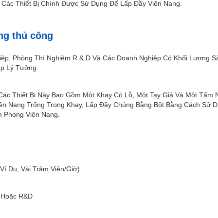
 Các Thiết Bị Chính Được Sử Dụng Để Lấp Đầy Viên Nang.
ng thủ công
iệp, Phòng Thí Nghiệm R & D Và Các Doanh Nghiệp Có Khối Lượng Sả
áp Lý Tưởng.
Các Thiết Bị Này Bao Gồm Một Khay Có Lỗ, Một Tay Giả Và Một Tấm 
iên Nang Trống Trong Khay, Lấp Đầy Chúng Bằng Bột Bằng Cách Sử 
m Phong Viên Nang.
í Dụ, Vài Trăm Viên/giờ)
 Hoặc R&D