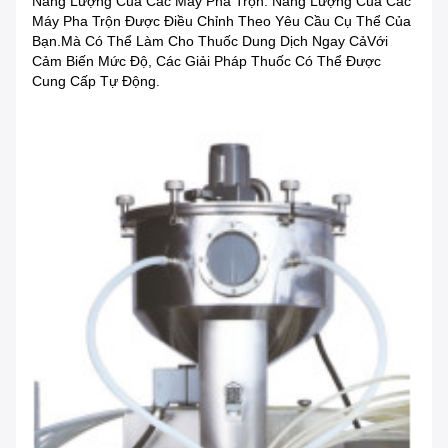
Năng Lượng Của Các Máy Pha Trộn: Năng Lượng Của Các
Máy Pha Trộn Được Điều Chỉnh Theo Yêu Cầu Cụ Thể Của
Bạn.mà Có Thể Làm Cho Thuốc Dung Dịch Ngay CảVới
Cảm Biến Mức Độ, Các Giải Pháp Thuốc Có Thể Được
Cung Cấp Tự Động.