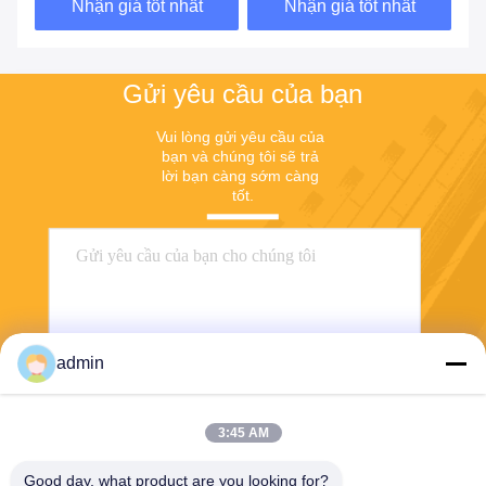
Nhận giá tốt nhất
Nhận giá tốt nhất
Gửi yêu cầu của bạn
Vui lòng gửi yêu cầu của 
bạn và chúng tôi sẽ trả 
lời bạn càng sớm càng 
tốt.
admin
3:45 AM
Gửi
Good day, what product are you looking for?