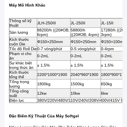
Máy Mô Hình Khác
Thông số kỹ
JLH-250III
JL-250II
JL-15II
thuật
88200/h ((20#OB;
58800/h
17280/h ((20
Sản lượng
6rpm)
((20#OB; 4rpm)
3rpm)
Kích thước
Φ150×250mm
Φ150×250mm
Φ150×100mm
cuộn Die
Tốc độ Roll Die
0-7 vòng/phút
0-5 vòng/phút
0-4rpm
Phạm vi cho
0-2mL
0-2mL
0-2mL
ăn
Sự khác biệt
± 1,5%
± 1,5%
± 1,5%
trong thức ăn
Kích thước
2200*1000*1900
2040*960*1900
1800*900*175
tổng thể
Tổng trọng
1800kg
1500kg
650kg
lượng
Tổng công
12kw
10kw
6kw
suất
Điện lực
380V/220V/480V/110V/240V/208V/400V/415V 50
Đặc Điểm Kỹ Thuật Của Máy Softgel