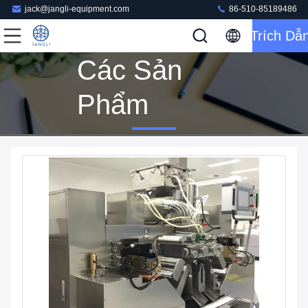
jack@jangli-equipment.com
86-510-85189486
Trích Dẫ
Các Sản
Phẩm