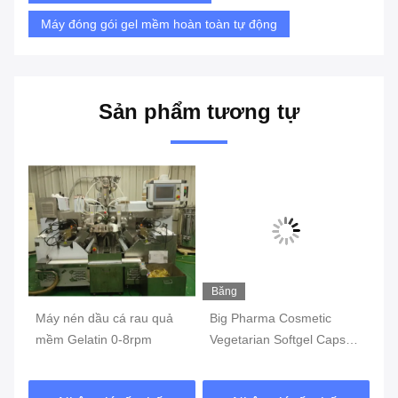
Máy đóng gói gel mềm hoàn toàn tự động
Sản phẩm tương tự
Băng
hình
Máy nén dầu cá rau quả
Big Pharma Cosmetic
Má
ăn
mềm Gelatin 0-8rpm
Vegetarian Softgel Capsule
ng
Filling Machine Máy nạp
S