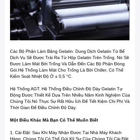
Các Bộ Phận Làm Băng Gelatin: Dung Dịch Gelatin Từ Bể
Dịch Vụ Sẽ Được Trải Ra Từ Hộp Gelatin Trên Trống. Nó Sẽ
Được Làm Mát Bởi Trống Và Dẫn Đến Các Bộ Phận Đóng
Gói.Hệ Thống Làm Mát Cho Trống Là Bởi Chiller, Có Thể
Kiểm Soát Nhiệt Độ Ở ± 0,5 °C.
Hệ Thống AGT: Hệ Thống Điều Chỉnh Độ Dày Gelatin Tự
Động Được Thiết Kế Dựa Trên Nhiều Năm Kinh Nghiệm Của
Chúng Tôi.Nó Thực Sự Rất Hữu Ích Để Tiết Kiệm Chi Phí Và
Thời Gian Để Điều Chỉnh Độ Dày.
Một Điều Khác Mà Bạn Có Thể Muốn Biết
1. Cài Đặt: Sau Khi Máy Nhận Được Tại Nhà Máy Khách
Hàng, Chúng Tôi Có Thể Gửi Kỹ Sư Của Chúng Tôi Cài Đặt