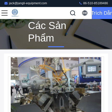
jack@jangli-equipment.com
86-510-85189486
Trích Dẫ
Các Sản
Phẩm