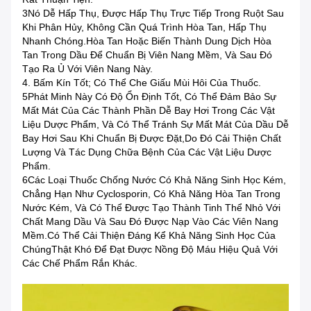
3Nó Dễ Hấp Thụ, Được Hấp Thụ Trực Tiếp Trong Ruột Sau
Khi Phân Hủy, Không Cần Quá Trình Hòa Tan, Hấp Thụ
Nhanh Chóng.hòa Tan Hoặc Biến Thành Dung Dịch Hòa
Tan Trong Dầu Để Chuẩn Bị Viên Nang Mềm, Và Sau Đó
Tạo Ra Ủ Với Viên Nang Này.
4. Bấm Kín Tốt; Có Thể Che Giấu Mùi Hôi Của Thuốc.
5Phát Minh Này Có Độ Ổn Định Tốt, Có Thể Đảm Bảo Sự
Mất Mát Của Các Thành Phần Dễ Bay Hơi Trong Các Vật
Liệu Dược Phẩm, Và Có Thể Tránh Sự Mất Mát Của Dầu Dễ
Bay Hơi Sau Khi Chuẩn Bị Được Đặt,do Đó Cải Thiện Chất
Lượng Và Tác Dụng Chữa Bệnh Của Các Vật Liệu Dược
Phẩm.
6Các Loại Thuốc Chống Nước Có Khả Năng Sinh Học Kém,
Chẳng Hạn Như Cyclosporin, Có Khả Năng Hòa Tan Trong
Nước Kém, Và Có Thể Được Tạo Thành Tinh Thể Nhỏ Với
Chất Mang Dầu Và Sau Đó Được Nạp Vào Các Viên Nang
Mềm.có Thể Cải Thiện Đáng Kể Khả Năng Sinh Học Của
ChúngThật Khó Để Đạt Được Nồng Độ Máu Hiệu Quả Với
Các Chế Phẩm Rắn Khác.