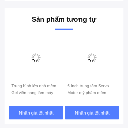
Sản phẩm tương tự
Trung bình lớn nhỏ mềm
6 Inch trung tâm Servo
Má
 2
Gel viên nang làm máy
Motor mỹ phẩm mềm
ge
hoàn toàn tự động mỹ
Gelatin máy sản xuất viên
to
phẩm
nang cho các sản phẩm
bì
Nhận giá tốt nhất
Nhận giá tốt nhất
chăm sóc da