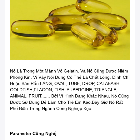
Nó Là Trong Một Mảnh Vỏ Gelatin. Và Nó Cũng Được Niêm
Phong Kín. Vì Vậy Nội Dung Có Thể Là Chất Lỏng, Đình Chỉ
Hoặc Bán Rắn.LÀNG, OVAL, TUBE, DROP, CALABASH,
GOLDFISH,FLAGON, FISH, AUBERGINE, TRIANGLE,
ANIMAL, FRUIT....... Bởi Vì Hình Dạng Khác Nhau, Nó Cũng
Được Sử Dụng Để Làm Cho Trẻ Em Kẹo.Bây Giờ Nó Rất
Phổ Biến Trong Ngành Công Nghiệp Kẹo..
Parameter Công Nghệ