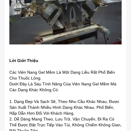
Lời Giới Thiệu
Các Viên Nang Gel Mềm Là Một Dạng Liều Rất Phổ Biến
Cho Thuốc Lỏng.
Dưới Đây Là Sáu Tính Năng Của Viên Nang Gel Mềm Mà
Các Dạng Khác Không Có.
1. Dạng Đẹp Và Sạch Sẽ, Theo Nhu Cầu Khác Nhau, Được
Sản Xuất Thành Nhiều Hình Dạng Khác Nhau, Phổ Biến,
Hấp Dẫn Hơn Đối Với Khách Hàng.
2. Dễ Dàng Mang Theo, Lưu Trữ, Vận Chuyển, Đi Ra Có
Thể Được Đặt Trực Tiếp Vào Túi, Không Chiếm Không Gian,
Rất Thuận Tiện.