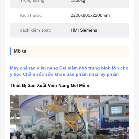
Trọng lượng:
1500kg
Kích thước:
2200x800x2200mm
cách kiểm soát:
HMI Siemens
Mô tả
Máy chế tạo viên nang Gel mềm nhỏ trung bình lớn cho
y học Chăm sóc sức khỏe Sản phẩm nhai mỹ phẩm
Thiết Bị Sản Xuất Viên Nang Gel Mềm