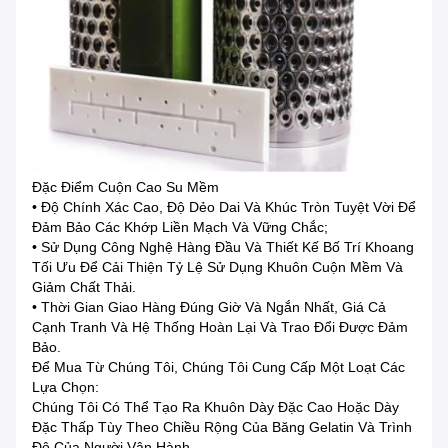
Đặc Điểm Cuộn Cao Su Mềm
• Độ Chính Xác Cao, Độ Dẻo Dai Và Khúc Tròn Tuyệt Vời Để
Đảm Bảo Các Khớp Liền Mạch Và Vững Chắc;
• Sử Dụng Công Nghệ Hàng Đầu Và Thiết Kế Bố Trí Khoang
Tối Ưu Để Cải Thiện Tỷ Lệ Sử Dụng Khuôn Cuộn Mềm Và
Giảm Chất Thải.
• Thời Gian Giao Hàng Đúng Giờ Và Ngắn Nhất, Giá Cả
Cạnh Tranh Và Hệ Thống Hoàn Lại Và Trao Đổi Được Đảm
Bảo.
Để Mua Từ Chúng Tôi, Chúng Tôi Cung Cấp Một Loạt Các
Lựa Chọn:
Chúng Tôi Có Thể Tạo Ra Khuôn Dày Đặc Cao Hoặc Dày
Đặc Thấp Tùy Theo Chiều Rộng Của Băng Gelatin Và Trình
Độ Của Người Vận Hành.