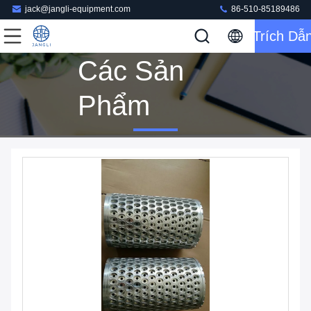
jack@jangli-equipment.com
86-510-85189486
Trích Dẫ
Các Sản
Phẩm