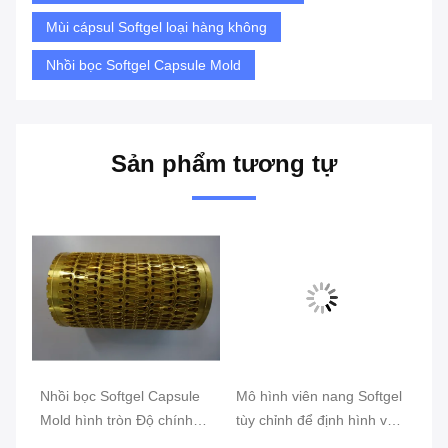
Mùi cápsul Softgel loại hàng không
Nhồi bọc Softgel Capsule Mold
Sản phẩm tương tự
Nhồi bọc Softgel Capsule
Mô hình viên nang Softgel
Xé
e
Mold hình tròn Độ chính
tùy chỉnh để định hình và
So
xác cao
hình thành viên nang
nh