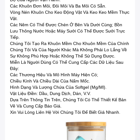
Các Khuôn Đơn Môi, Đôi Môi Và Ba Môi Có Sẵn.
Vòng Nén Khuôn Cho Keo Động Vật Và Keo Keo Mềm Thực
Vật.
Các Nêm Có Thể Được Chèn Ở Bên Và Dưới Cùng; Bồn
Lưu Thông Nước Hoặc Máy Sưởi Có Thể Được Sưởi Trực
Tiếp.
Chúng Tôi Tạo Ra Khuôn Mềm Cho Khuôn Mềm Của Chính
Chúng Tôi Và Của Người Khác Mà Không Phải Lo Lắng Về
Sự Không Phù Hợp Hoặc Không Thể Sử Dụng Được.
Miễn Là Người Dùng Có Thể Cung Cấp Các Dữ Liệu Sau
Đây:
Các Thương Hiệu Và Mô Hình Máy Hiện Có;
Chiều Kính Và Chiều Dài Của Nấm Mốc.
Hình Dạng Và Lượng Chứa Của Softgel (mg/ml).
Vật Liệu Điền: Dầu, Dung Dịch, Dán, V.v.
Dựa Trên Thông Tin Trên, Chúng Tôi Có Thể Thiết Kế Bản
Vẽ Và Cung Cấp Báo Giá.
Xin Vui Lòng Liên Hệ Với Chúng Tôi Để Biết Giá Nhanh.