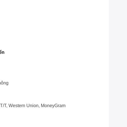
ển
hông
, T/T, Western Union, MoneyGram