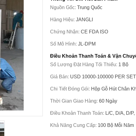
Nguồn Gốc:
Trung Quốc
Hàng Hiệu:
JANGLI
Chứng Nhận:
CE FDA ISO
Số Mô Hình:
JL-DPM
Điều Khoản Thanh Toán & Vận Chuy
Số Lượng Đặt Hàng Tối Thiểu:
1 Bộ
Giá Bán:
USD 10000-100000 PER SET
Chi Tiết Đóng Gói:
Hộp Gỗ Hút Chân K
Thời Gian Giao Hàng:
60 Ngày
Điều Khoản Thanh Toán:
L/C, D/A, D/P
Khả Năng Cung Cấp:
100 Bộ Mỗi Năm