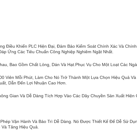
g Điều Khiển PLC Hiện Đại, Đảm Bảo Kiểm Soát Chính Xác Và Chính
Đáp Ứng Các Tiêu Chuẩn Công Nghiệp Nghiêm Ngặt Nhất.
Nhau, Bao Gồm Chất Lỏng, Dán Và Hạt.phục Vụ Cho Một Loạt Các Ng
0 Viên Mỗi Phút, Làm Cho Nó Trở Thành Một Lựa Chọn Hiệu Quả Và T
uất, Dẫn Đến Lợi Nhuận Cao Hơn.
ông Gian Và Dễ Dàng Tích Hợp Vào Các Dây Chuyền Sản Xuất Hiện C
Phép Vận Hành Và Bảo Trì Dễ Dàng. Nó Được Thiết Kế Để Dễ Sử Dụn
o Và Tăng Hiệu Quả.