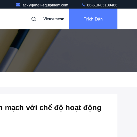
jack@jangli-equipment.com
86-510-85189486
Trích Dẫn
Vietnamese
n mạch với chế độ hoạt động