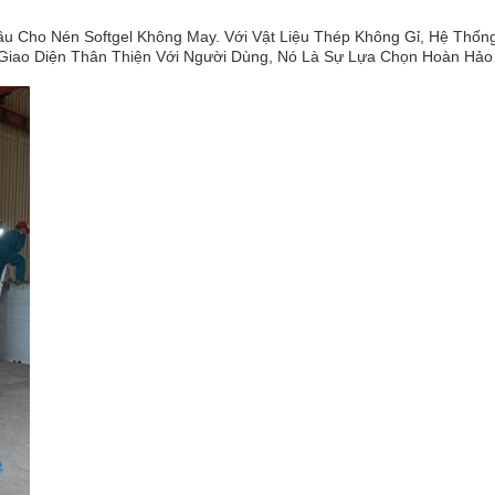
Cho Nén Softgel Không May. Với Vật Liệu Thép Không Gỉ, Hệ Thống
à Giao Diện Thân Thiện Với Người Dùng, Nó Là Sự Lựa Chọn Hoàn Hả