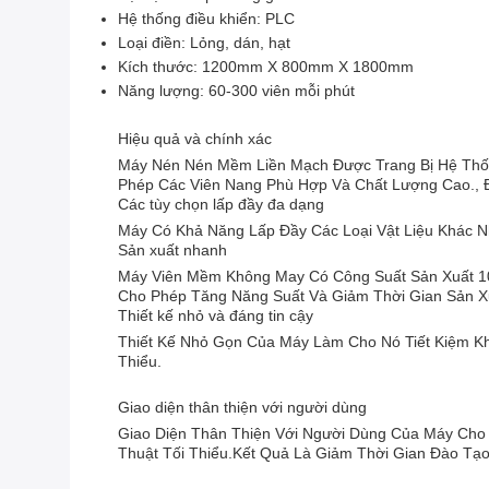
Hệ thống điều khiển: PLC
Loại điền: Lỏng, dán, hạt
Kích thước: 1200mm X 800mm X 1800mm
Năng lượng: 60-300 viên mỗi phút
Hiệu quả và chính xác
Máy Nén Nén Mềm Liền Mạch Được Trang Bị Hệ Thốn
Phép Các Viên Nang Phù Hợp Và Chất Lượng Cao., 
Các tùy chọn lấp đầy đa dạng
Máy Có Khả Năng Lấp Đầy Các Loại Vật Liệu Khác 
Sản xuất nhanh
Máy Viên Mềm Không May Có Công Suất Sản Xuất 10
Cho Phép Tăng Năng Suất Và Giảm Thời Gian Sản X
Thiết kế nhỏ và đáng tin cậy
Thiết Kế Nhỏ Gọn Của Máy Làm Cho Nó Tiết Kiệm Kh
Thiểu.
Giao diện thân thiện với người dùng
Giao Diện Thân Thiện Với Người Dùng Của Máy Cho 
Thuật Tối Thiểu.Kết Quả Là Giảm Thời Gian Đào Tạ