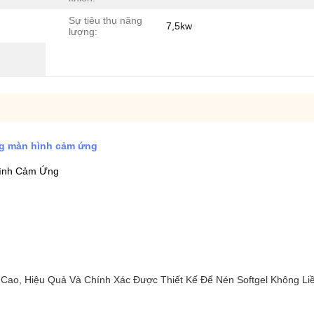
Sự tiêu thụ năng
7,5kw
lượng:
ng màn hình cảm ứng
Hình Cảm Ứng
ao, Hiệu Quả Và Chính Xác Được Thiết Kế Để Nén Softgel Không Li