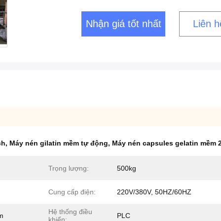
Nhận giá tốt nhất
Liên h
ch
,
Máy nén gilatin mềm tự động
,
Máy nén capsules gelatin mềm 
Trọng lượng:
500kg
Cung cấp điện:
220V/380V, 50HZ/60HZ
Hệ thống điều
m
PLC
khiển: