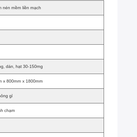
n nén mềm liền mạch
M
ng, dán, hạt 30-150mg
 x 800mm x 1800mm
ông gỉ
nh chạm