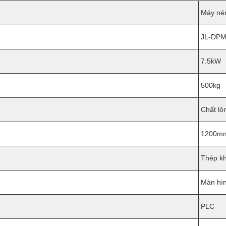
Máy né
JL-DP
7.5kW
500kg
Chất lỏ
1200mm
Thép kh
Màn hì
PLC