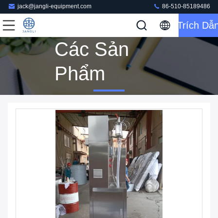
jack@jangli-equipment.com
86-510-85189486
Trích Dẫ
Các Sản
Phẩm