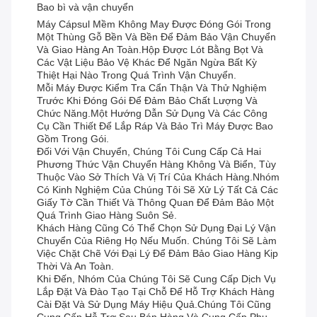
Bao bì và vận chuyển
Máy Cápsul Mềm Không May Được Đóng Gói Trong
Một Thùng Gỗ Bền Và Bền Để Đảm Bảo Vận Chuyển
Và Giao Hàng An Toàn.Hộp Được Lót Bằng Bọt Và
Các Vật Liệu Bảo Vệ Khác Để Ngăn Ngừa Bất Kỳ
Thiệt Hại Nào Trong Quá Trình Vận Chuyển.
Mỗi Máy Được Kiểm Tra Cẩn Thận Và Thử Nghiệm
Trước Khi Đóng Gói Để Đảm Bảo Chất Lượng Và
Chức Năng.Một Hướng Dẫn Sử Dụng Và Các Công
Cụ Cần Thiết Để Lắp Ráp Và Bảo Trì Máy Được Bao
Gồm Trong Gói.
Đối Với Vận Chuyển, Chúng Tôi Cung Cấp Cả Hai
Phương Thức Vận Chuyển Hàng Không Và Biển, Tùy
Thuộc Vào Sở Thích Và Vị Trí Của Khách Hàng.Nhóm
Có Kinh Nghiệm Của Chúng Tôi Sẽ Xử Lý Tất Cả Các
Giấy Tờ Cần Thiết Và Thông Quan Để Đảm Bảo Một
Quá Trình Giao Hàng Suôn Sẻ.
Khách Hàng Cũng Có Thể Chọn Sử Dụng Đại Lý Vận
Chuyển Của Riêng Họ Nếu Muốn. Chúng Tôi Sẽ Làm
Việc Chặt Chẽ Với Đại Lý Để Đảm Bảo Giao Hàng Kịp
Thời Và An Toàn.
Khi Đến, Nhóm Của Chúng Tôi Sẽ Cung Cấp Dịch Vụ
Lắp Đặt Và Đào Tạo Tại Chỗ Để Hỗ Trợ Khách Hàng
Cài Đặt Và Sử Dụng Máy Hiệu Quả.Chúng Tôi Cũng