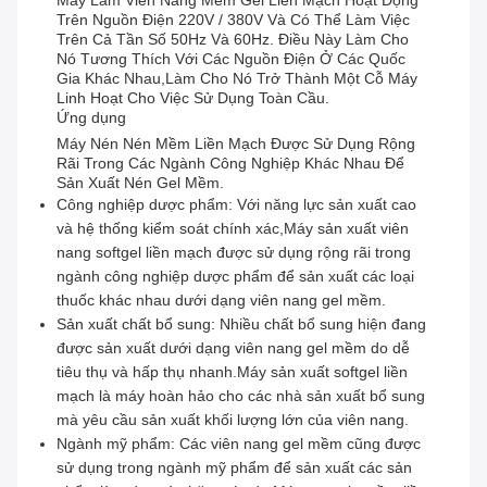
Máy Làm Viên Nang Mềm Gel Liền Mạch Hoạt Động
Trên Nguồn Điện 220V / 380V Và Có Thể Làm Việc
Trên Cả Tần Số 50Hz Và 60Hz. Điều Này Làm Cho
Nó Tương Thích Với Các Nguồn Điện Ở Các Quốc
Gia Khác Nhau,làm Cho Nó Trở Thành Một Cỗ Máy
Linh Hoạt Cho Việc Sử Dụng Toàn Cầu.
Ứng dụng
Máy Nén Nén Mềm Liền Mạch Được Sử Dụng Rộng
Rãi Trong Các Ngành Công Nghiệp Khác Nhau Để
Sản Xuất Nén Gel Mềm.
Công nghiệp dược phẩm: Với năng lực sản xuất cao
và hệ thống kiểm soát chính xác,Máy sản xuất viên
nang softgel liền mạch được sử dụng rộng rãi trong
ngành công nghiệp dược phẩm để sản xuất các loại
thuốc khác nhau dưới dạng viên nang gel mềm.
Sản xuất chất bổ sung: Nhiều chất bổ sung hiện đang
được sản xuất dưới dạng viên nang gel mềm do dễ
tiêu thụ và hấp thụ nhanh.Máy sản xuất softgel liền
mạch là máy hoàn hảo cho các nhà sản xuất bổ sung
mà yêu cầu sản xuất khối lượng lớn của viên nang.
Ngành mỹ phẩm: Các viên nang gel mềm cũng được
sử dụng trong ngành mỹ phẩm để sản xuất các sản