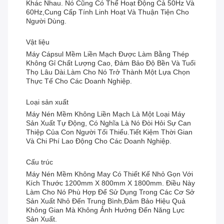
Khác Nhau. Nó Cũng Có Thể Hoạt Động Cả 50Hz Và
60Hz,cung Cấp Tính Linh Hoạt Và Thuận Tiện Cho
Người Dùng.
Vật liệu
Máy Cápsul Mềm Liền Mạch Được Làm Bằng Thép
Không Gỉ Chất Lượng Cao, Đảm Bảo Độ Bền Và Tuổi
Thọ Lâu Dài.làm Cho Nó Trở Thành Một Lựa Chọn
Thực Tế Cho Các Doanh Nghiệp.
Loại sản xuất
Máy Nén Mềm Không Liền Mạch Là Một Loại Máy
Sản Xuất Tự Động, Có Nghĩa Là Nó Đòi Hỏi Sự Can
Thiệp Của Con Người Tối Thiểu.tiết Kiệm Thời Gian
Và Chi Phí Lao Động Cho Các Doanh Nghiệp.
Cấu trúc
Máy Nén Mềm Không May Có Thiết Kế Nhỏ Gọn Với
Kích Thước 1200mm X 800mm X 1800mm. Điều Này
Làm Cho Nó Phù Hợp Để Sử Dụng Trong Các Cơ Sở
Sản Xuất Nhỏ Đến Trung Bình,đảm Bảo Hiệu Quả
Không Gian Mà Không Ảnh Hưởng Đến Năng Lực
Sản Xuất.