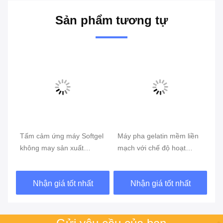
Sản phẩm tương tự
el
Máy pha gelatin mềm liền
Máy làm Softgel Máy
7.
mạch với chế độ hoạt
Softgel không may màn
Ge
động màn hình cảm ứng
hình cảm ứng
Má
độ
Nhận giá tốt nhất
Nhận giá tốt nhất