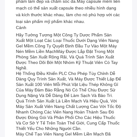
phẩm làm đẹp và chăm sóc da.Máy capsule mềm liền
mạch có thể sản xuất capsule theo nhiều hình dạng
và kích thước khác nhau, làm cho nó phù hợp với các
loại sản phẩm mỹ phẩm khác nhau.
Cảnh
Hãy Tưởng Tượng Một Công Ty Dược Phẩm Sản
Xuất Một Loạt Các Loại Thuốc Dưới Dạng Viên Nang
Gel Mềm.công Ty Quyết Định Đầu Tư Vào Một Máy
Nén Mềm Liền MạchMáy Được Lắp Đặt Trong Một
Phòng Sản Xuất Rộng Rãi, Và Quá Trình Sản Xuất
Được Theo Dõi Bởi Một Nhóm Kỹ Thuật Viên Có Tay
Nghề.
Hệ Thống Điều Khiển PLC Cho Phép Tùy Chỉnh Dễ
Dàng Quy Trình Sản Xuất, Và Máy Được Thiết Lập Để
Sản Xuất 100 Viên Mỗi Phút.Vật Liệu Thép Không Gỉ
Của Máy Đảm Bảo Rằng Nó Có Thể Chịu Được Sử
Dụng Nặng Và Dễ Dàng Để Làm Sạch Và Bảo Trì.
Quá Trình Sản Xuất Là Liền Mạch Và Hiệu Quả, Với
Máy Sản Xuất Viên Nang Chất Lượng Cao Với Tốc Độ
Nhanh Chóng.Các Viên Nang Hoàn Thành Sau Đó
Được Đóng Gói Và Phân Phối Cho Các Hiệu Thuốc
Và Cơ Sở Y Tế Trên Toàn Thế Giới, Cung Cấp Thuốc
Thiết Yếu Cho Những Người Cần.
Máy Chế Tạo Viên Nang Gel Mềm Liền Mạch Đã