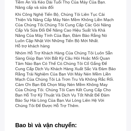
Tiềm Ẩn Và Kéo Dài Tuổi Thọ Của Máy Của Bạn.
Nâng cấp và sửa đổi
Khi Công Nghệ Tiến Bộ, Chúng Tôi Liên Tục Cải
Thiện Và Nâng Cấp Máy Nén Mềm Không Liền Mạch
Của Chúng Tôi.Chúng Tôi Cung Cấp Các Gói Nâng
Cấp Và Sửa Đổi Để Nâng Cao Hiệu Suất Và Khả
Năng Của Máy Tính Của Bạn, Đảm Bảo Rằng Nó
Luôn Cập Nhật Với Những Tiến Bộ Mới Nhất.
Hỗ trợ khách hàng
Nhóm Hỗ Trợ Khách Hàng Của Chúng Tôi Luôn Sẵn
Sàng Giúp Bạn Với Bất Kỳ Câu Hỏi Hoặc Mối Quan
Tâm Nào Bạn Có Thể Có.Chúng Tôi Cố Gắng Để
Cung Cấp Dịch Vụ Khách Hàng Xuất Sắc Và Đảm Bảo
Rằng Trải Nghiệm Của Bạn Với Máy Nén Mềm Liền
Mạch Của Chúng Tôi Là Trơn Tru Và Không Rắc Rối.
Cảm Ơn Bạn Đã Chọn Máy Nén Mềm Không May
Của Chúng Tôi. Chúng Tôi Cam Kết Cung Cấp Cho
Bạn Hỗ Trợ Kỹ Thuật Và Dịch Vụ Tốt Nhất Để Đảm
Bảo Sự Hài Lòng Của Bạn.Vui Lòng Liên Hệ Với
Chúng Tôi Để Được Hỗ Trợ Thêm.
Bao bì và vận chuyển: