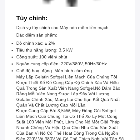
Tùy chỉnh:
Dịch vụ tùy chỉnh cho Máy nén mềm liền mạch
Đặc điểm sản phẩm:
Độ chính xác: ± 2%
Tiêu thụ năng lượng: 3,5 kW
Công suất: 100 viên/ phút
Nguồn cung cấp điện: 220V/380V, 50Hz/60Hz
Chế độ hoạt động: Màn hình cảm ứng
Máy Lấp Gelatin Softgel Liền Mạch Của Chúng Tôi
Được Thiết Kế Để Cung Cấp Độ Chính Xác Và Hiệu
Quả Trong Sản Xuất Viên Nang Softgel.nó Đảm Bảo
Rằng Mỗi Viên Nang Được Lấp Đầy Với Lượng
Gelatin Chính Xác, Mang Lại Cho Bạn Kết Quả Nhất
Quán Và Chất Lượng Cao Mỗi Lần.
Được Cung Cấp Bởi 3,5kW, Máy Đóng Gói Softgel
Liền Mạch Của Chúng Tôi Có Thể Xử Lý Một Công
Suất 100 Viên Mỗi Phút, Làm Cho Nó Một Giải Pháp
Nhanh Chóng Và Hiệu Quả Cho Nhu Cầu Sản Xuất
Của Bạn.vì Nó Có Thể Hoạt Động Trong Cả Nguồn
Điện 220V Và 380V Và Có Thể Thích Nghi Với Tần Số