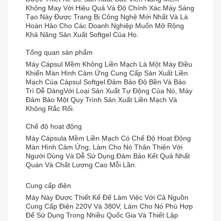
Không May Với Hiệu Quả Và Độ Chính Xác.Máy Sáng
Tạo Này Được Trang Bị Công Nghệ Mới Nhất Và Là
Hoàn Hảo Cho Các Doanh Nghiệp Muốn Mở Rộng
Khả Năng Sản Xuất Softgel Của Họ.
Tổng quan sản phẩm
Máy Cápsul Mềm Không Liền Mạch Là Một Máy Điều
Khiển Màn Hình Cảm Ứng Cung Cấp Sản Xuất Liền
Mạch Của Cápsul Softgel.đảm Bảo Độ Bền Và Bảo
Trì Dễ DàngVới Loại Sản Xuất Tự Động Của Nó, Máy
Đảm Bảo Một Quy Trình Sản Xuất Liền Mạch Và
Không Rắc Rối.
Chế độ hoạt động
Máy Cápsula Mềm Liền Mạch Có Chế Độ Hoạt Động
Màn Hình Cảm Ứng, Làm Cho Nó Thân Thiện Với
Người Dùng Và Dễ Sử Dụng.đảm Bảo Kết Quả Nhất
Quán Và Chất Lượng Cao Mỗi Lần.
Cung cấp điện
Máy Này Được Thiết Kế Để Làm Việc Với Cả Nguồn
Cung Cấp Điện 220V Và 380V, Làm Cho Nó Phù Hợp
Để Sử Dụng Trong Nhiều Quốc Gia Và Thiết Lập