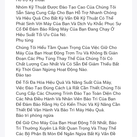
Nhóm Kỹ Thuật Được Đào Tạo Cao Của Chúng Tôi
Sẵn Sàng Cung Cấp Cho Bạn Hỗ Trợ Nhanh Chóng
Và Hiệu Quả Cho Bất Kỳ Vấn Đề Kỹ Thuật Có Thể
Phát Sinh Với Máy Của Bạn.và Dịch Vụ Khắc Phục Sự
Cố Để Đảm Bảo Rằng Máy Của Bạn Đang Chạy Ở
Hiệu Suất Tối Ưu Của Nó.
Phụ tùng
Chúng Tôi Hiểu Tầm Quan Trọng Của Việc Giữ Cho
Máy Của Bạn Hoạt Động Trơn Tru Và Không Bị Gián
Đoạn.Các Phụ Tùng Thay Thế Của Chúng Tôi Có
Chất Lượng Cao Nhất Và Có Sẵn Để Giảm Thiểu Bất
Kỳ Thời Gian Ngừng Hoạt Động Nào.
Đào tạo
Để Tối Đa Hóa Hiệu Quả Và Năng Suất Của Máy,
Việc Đào Tạo Đúng Cách Là Rất Cần Thiết.Chúng Tôi
Cung Cấp Các Chương Trình Đào Tạo Toàn Diện Cho
Các Nhà Điều Hành Và Nhân Viên Bảo Trì Của Bạn
Để Đảm Bảo Rằng Họ Có Kiến Thức Và Kỹ Năng Cần
Thiết Để Vận Hành Và Bảo Trì Máy Hiệu Quả.
Bảo trì phòng ngừa
Để Giữ Cho Máy Của Bạn Hoạt Động Tốt Nhất, Bảo
Trì Thường Xuyên Là Rất Quan Trọng.và Thay Thế
Các Bộ Phận Bị Mòn Để Ngăn Ngừa Bất Kỳ Vấn Đề