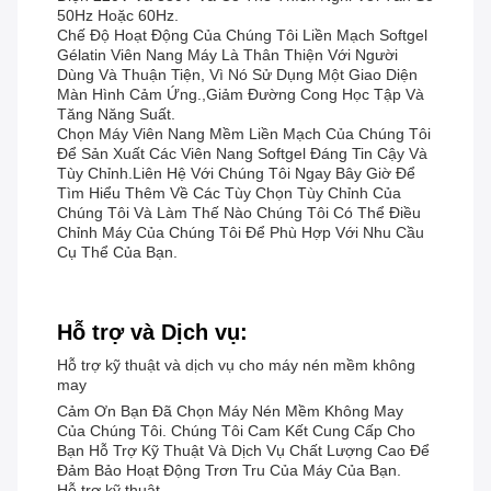
50Hz Hoặc 60Hz.
Chế Độ Hoạt Động Của Chúng Tôi Liền Mạch Softgel
Gélatin Viên Nang Máy Là Thân Thiện Với Người
Dùng Và Thuận Tiện, Vì Nó Sử Dụng Một Giao Diện
Màn Hình Cảm Ứng.,giảm Đường Cong Học Tập Và
Tăng Năng Suất.
Chọn Máy Viên Nang Mềm Liền Mạch Của Chúng Tôi
Để Sản Xuất Các Viên Nang Softgel Đáng Tin Cậy Và
Tùy Chỉnh.Liên Hệ Với Chúng Tôi Ngay Bây Giờ Để
Tìm Hiểu Thêm Về Các Tùy Chọn Tùy Chỉnh Của
Chúng Tôi Và Làm Thế Nào Chúng Tôi Có Thể Điều
Chỉnh Máy Của Chúng Tôi Để Phù Hợp Với Nhu Cầu
Cụ Thể Của Bạn.
Hỗ trợ và Dịch vụ:
Hỗ trợ kỹ thuật và dịch vụ cho máy nén mềm không
may
Cảm Ơn Bạn Đã Chọn Máy Nén Mềm Không May
Của Chúng Tôi. Chúng Tôi Cam Kết Cung Cấp Cho
Bạn Hỗ Trợ Kỹ Thuật Và Dịch Vụ Chất Lượng Cao Để
Đảm Bảo Hoạt Động Trơn Tru Của Máy Của Bạn.
Hỗ trợ kỹ thuật