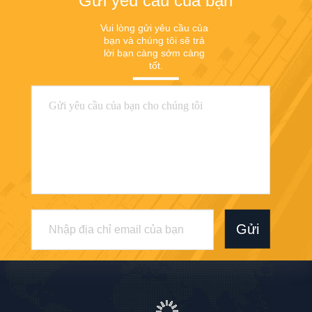
Gửi yêu cầu của bạn
Vui lòng gửi yêu cầu của 
bạn và chúng tôi sẽ trả 
lời bạn càng sớm càng 
tốt.
Gửi