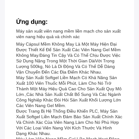
Ứng dụng:
Máy sản xuất viên nang mềm liền mạch cho sản xuất
viên nang hiệu quả và chính xác
Máy Cápsul Mềm Không May Là Một Máy Hiện Đại
Được Thiết Kế Để Sản Xuất Các Viên Nang Gel Mềm
Không May.đáng Tin Cậy Và Có Thể Chịu Được Việc
Sử Dụng Nặng Trong Một Thời Gian DàiVới Trọng
Lượng 500kg, Nó Là Di Động Và Có Thể Dễ Dàng
Vận Chuyển Đến Các Địa Điểm Khác Nhau.
Máy Sản Xuất Softgel Liền Mạch Có Khả Năng Sản
Xuất 100 Viên Thuốc Mỗi Phút, Làm Cho Nó Trở
Thành Một Máy Hiệu Quả Cao Cho Sản Xuất Quy Mô
Lớn.,Các Nhà Sản Xuất Chất Bổ Sung Và Các Ngành
Công Nghiệp Khác Đòi Hỏi Sản Xuất Khối Lượng Lớn
Các Viên Nang Gel Mềm.
Được Trang Bị Hệ Thống Điều Khiển PLC, Máy Sản
Xuất Softgel Liền Mạch Đảm Bảo Sản Xuất Chính Xác
Và Chính Xác Của Viên Nang.làm Cho Nó Phù Hợp
Với Các Loại Viên Nang Với Kích Thước Và Hình
Dạng Khác Nhau.